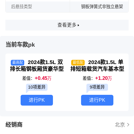
后悬挂类型
钢板弹簧式非独立悬架
查看更多
当前车款pk
2024款1.5L 双
2024款1.5L 单
最高配
最低配
排长箱钢板厢货豪华型
排短箱载货汽车基本型
+0.45
+1.20
差值：
万
差值：
万
10项差异
9项差异
进行PK
进行PK
经销商
北京