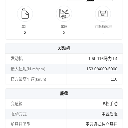
5000
车门
车座
行李箱容积
2
2
-
发动机
发动机
1.5L 116马力 L4
最大扭矩(N·m/rpm)
153.0/4000-5000
官方最高车速(km/h)
110
底盘
变速箱
5档手动
驱动方式
中置后驱
前悬挂类型
麦弗逊式独立悬挂