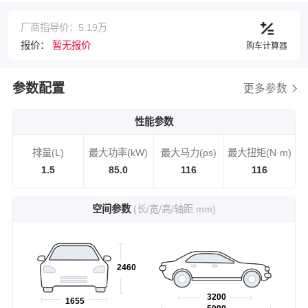
厂商指导价：5.19万
报价：
暂无报价
购车计算器
参数配置
更多参数
性能参数
排量(L)
最大功率(kW)
最大马力(ps)
最大扭矩(N·m)
1.5
85.0
116
116
空间参数
(长/宽/高/轴距 mm)
2460
3200
1655