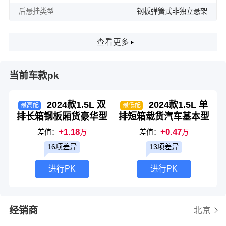
后悬挂类型
钢板弹簧式非独立悬架
查看更多
当前车款pk
2024款1.5L 双
2024款1.5L 单
最高配
最低配
排长箱钢板厢货豪华型
排短箱载货汽车基本型
+1.18
+0.47
差值：
万
差值：
万
16项差异
13项差异
进行PK
进行PK
经销商
北京