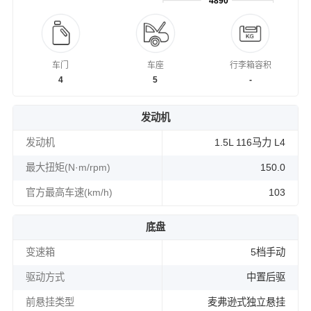
4890
车门
车座
行李箱容积
4
5
-
发动机
发动机
1.5L 116马力 L4
最大扭矩(N·m/rpm)
150.0
官方最高车速(km/h)
103
底盘
变速箱
5档手动
驱动方式
中置后驱
前悬挂类型
麦弗逊式独立悬挂