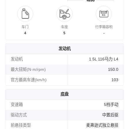
4890
车门
车座
行李箱容积
4
5
-
发动机
发动机
1.5L 116马力 L4
最大扭矩(N·m/rpm)
150.0
官方最高车速(km/h)
103
底盘
变速箱
5档手动
驱动方式
中置后驱
前悬挂类型
麦弗逊式独立悬挂