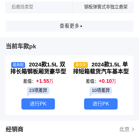
后悬挂类型
钢板弹簧式非独立悬架
查看更多
当前车款pk
2024款1.5L 双
2024款1.5L 单
最高配
最低配
排长箱钢板厢货豪华型
排短箱载货汽车基本型
+1.55
+0.10
差值：
万
差值：
万
23项差异
10项差异
进行PK
进行PK
经销商
北京