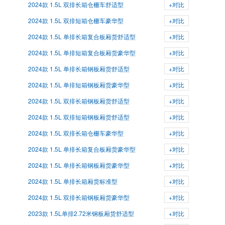
2024款 1.5L 双排长箱仓栅车舒适型
+对比
2024款 1.5L 双排短箱仓栅车豪华型
+对比
2024款 1.5L 单排长箱复合板厢货舒适型
+对比
2024款 1.5L 单排短箱复合板厢货豪华型
+对比
2024款 1.5L 单排长箱钢板厢货舒适型
+对比
2024款 1.5L 单排短箱钢板厢货豪华型
+对比
2024款 1.5L 双排长箱钢板厢货舒适型
+对比
2024款 1.5L 双排短箱钢板厢货舒适型
+对比
2024款 1.5L 双排长箱仓栅车豪华型
+对比
2024款 1.5L 单排长箱复合板厢货豪华型
+对比
2024款 1.5L 单排长箱钢板厢货豪华型
+对比
2024款 1.5L 单排长箱厢货标准型
+对比
2024款 1.5L 双排长箱钢板厢货豪华型
+对比
2023款 1.5L单排2.72米钢板厢货舒适型
+对比