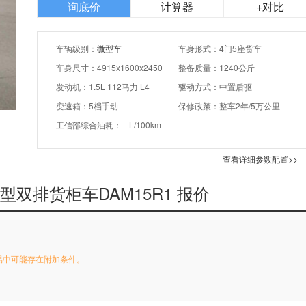
询底价
计算器
+对比
车辆级别：
微型车
车身形式：4门5座货车
车身尺寸：4915x1600x2450
整备质量：1240公斤
发动机：1.5L 112马力 L4
驱动方式：中置后驱
变速箱：5档手动
保修政策：整车2年/5万公里
工信部综合油耗：-- L/100km
查看详细参数配置>>
准型双排货柜车DAM15R1 报价
易中可能存在附加条件。