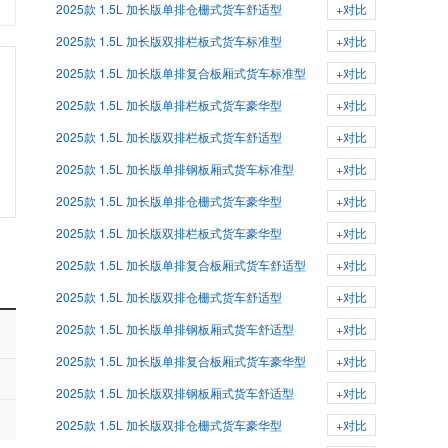
2025款 1.5L 加长版单排仓栅式货车舒适型
+对比
2025款 1.5L 加长版双排栏板式货车标准型
+对比
2025款 1.5L 加长版单排复合板厢式货车标准型
+对比
2025款 1.5L 加长版单排栏板式货车豪华型
+对比
2025款 1.5L 加长版双排栏板式货车舒适型
+对比
2025款 1.5L 加长版单排钢板厢式货车标准型
+对比
2025款 1.5L 加长版单排仓栅式货车豪华型
+对比
2025款 1.5L 加长版双排栏板式货车豪华型
+对比
2025款 1.5L 加长版单排复合板厢式货车舒适型
+对比
2025款 1.5L 加长版双排仓栅式货车舒适型
+对比
2025款 1.5L 加长版单排钢板厢式货车舒适型
+对比
2025款 1.5L 加长版单排复合板厢式货车豪华型
+对比
2025款 1.5L 加长版双排钢板厢式货车舒适型
+对比
2025款 1.5L 加长版双排仓栅式货车豪华型
+对比