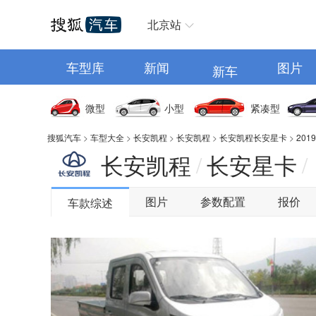
汽车首页
北京站
车型库
新闻
图片
新车
微型
小型
紧凑型
搜狐汽车
>
车型大全
>
长安凯程
>
长安凯程
>
长安凯程长安星卡
>
201
长安凯程
长安星卡
/
/
图片
参数配置
报价
车款综述