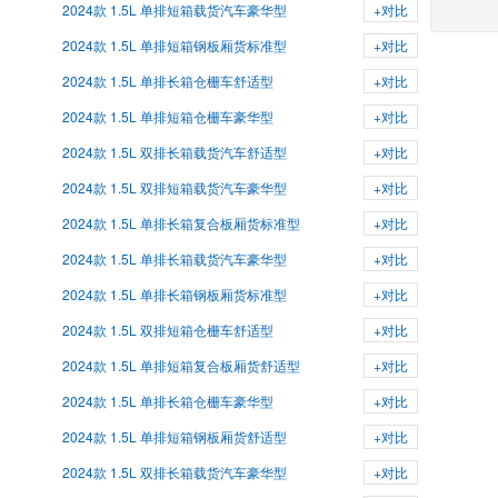
2024款 1.5L 单排短箱载货汽车豪华型
+对比
2024款 1.5L 单排短箱钢板厢货标准型
+对比
2024款 1.5L 单排长箱仓栅车舒适型
+对比
2024款 1.5L 单排短箱仓栅车豪华型
+对比
2024款 1.5L 双排长箱载货汽车舒适型
+对比
2024款 1.5L 双排短箱载货汽车豪华型
+对比
2024款 1.5L 单排长箱复合板厢货标准型
+对比
2024款 1.5L 单排长箱载货汽车豪华型
+对比
2024款 1.5L 单排长箱钢板厢货标准型
+对比
2024款 1.5L 双排短箱仓栅车舒适型
+对比
2024款 1.5L 单排短箱复合板厢货舒适型
+对比
2024款 1.5L 单排长箱仓栅车豪华型
+对比
2024款 1.5L 单排短箱钢板厢货舒适型
+对比
2024款 1.5L 双排长箱载货汽车豪华型
+对比