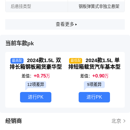
后悬挂类型
钢板弹簧式非独立悬架
查看更多
当前车款pk
2024款1.5L 双
2024款1.5L 单
最高配
最低配
排长箱钢板厢货豪华型
排短箱载货汽车基本型
+0.75
+0.90
差值：
万
差值：
万
12项差异
9项差异
进行PK
进行PK
经销商
北京