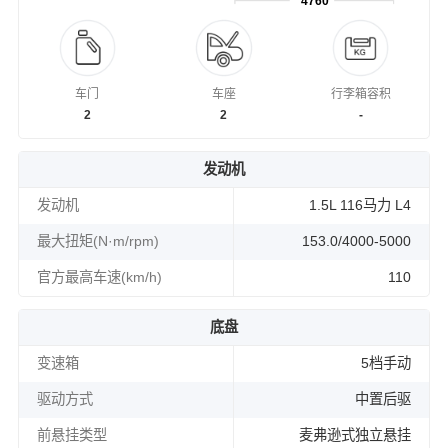
4760
车门
车座
行李箱容积
2
2
-
发动机
发动机
1.5L 116马力 L4
最大扭矩(N·m/rpm)
153.0/4000-5000
官方最高车速(km/h)
110
底盘
变速箱
5档手动
驱动方式
中置后驱
前悬挂类型
麦弗逊式独立悬挂