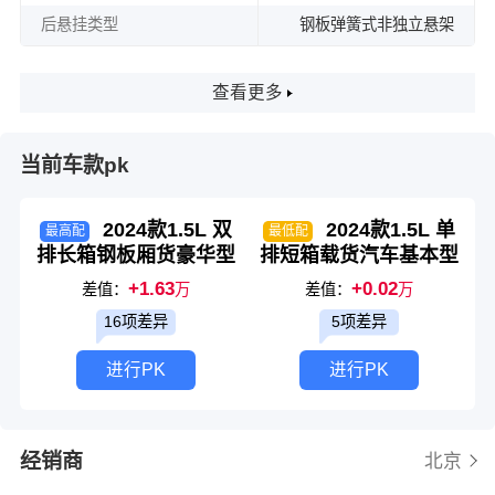
后悬挂类型
钢板弹簧式非独立悬架
查看更多
当前车款pk
2024款1.5L 双
2024款1.5L 单
最高配
最低配
排长箱钢板厢货豪华型
排短箱载货汽车基本型
+1.63
+0.02
差值：
万
差值：
万
16项差异
5项差异
进行PK
进行PK
经销商
北京