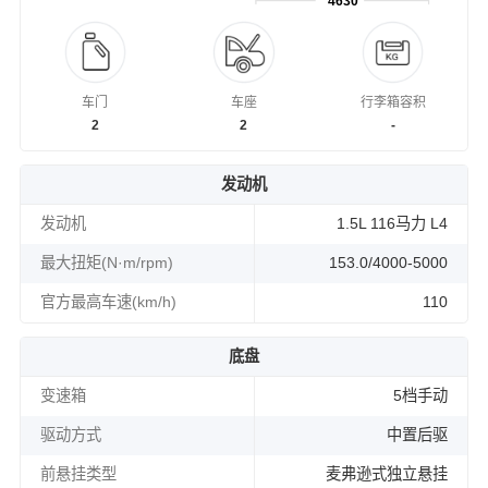
4630
车门
车座
行李箱容积
2
2
-
发动机
发动机
1.5L 116马力 L4
最大扭矩(N·m/rpm)
153.0/4000-5000
官方最高车速(km/h)
110
底盘
变速箱
5档手动
驱动方式
中置后驱
前悬挂类型
麦弗逊式独立悬挂