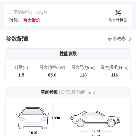
厂商指导价：4.01万
报价：
暂无报价
购车计算器
参数配置
更多参数
性能参数
排量(L)
最大功率(kW)
最大马力(ps)
最大扭矩(N·m)
1.5
85.0
116
116
空间参数
(长/宽/高/轴距 mm)
1890
3200
1610