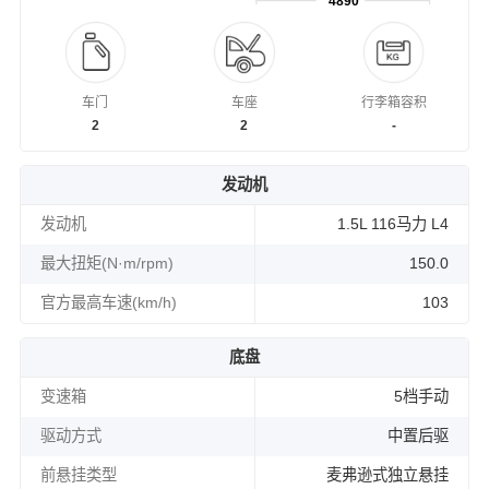
4890
车门
车座
行李箱容积
2
2
-
发动机
发动机
1.5L 116马力 L4
最大扭矩(N·m/rpm)
150.0
官方最高车速(km/h)
103
底盘
变速箱
5档手动
驱动方式
中置后驱
前悬挂类型
麦弗逊式独立悬挂