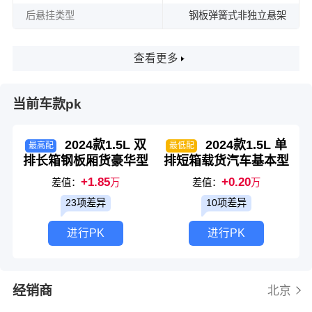
后悬挂类型
钢板弹簧式非独立悬架
查看更多
当前车款pk
2024款1.5L 双
2024款1.5L 单
最高配
最低配
排长箱钢板厢货豪华型
排短箱载货汽车基本型
+1.85
+0.20
差值：
万
差值：
万
23项差异
10项差异
进行PK
进行PK
经销商
北京