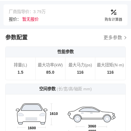
厂商指导价：3.79万
报价：
暂无报价
购车计算器
参数配置
更多参数
性能参数
排量(L)
最大功率(kW)
最大马力(ps)
最大扭矩(N·m)
1.5
85.0
116
116
空间参数
(长/宽/高/轴距 mm)
1610
3060
1600