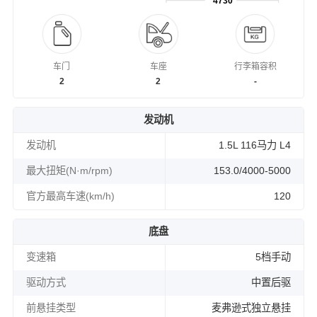
4730
车门
车座
行李箱容积
2
2
-
发动机
发动机
1.5L 116马力 L4
最大扭矩(N·m/rpm)
153.0/4000-5000
官方最高车速(km/h)
120
底盘
变速箱
5档手动
驱动方式
中置后驱
前悬挂类型
麦弗逊式独立悬挂