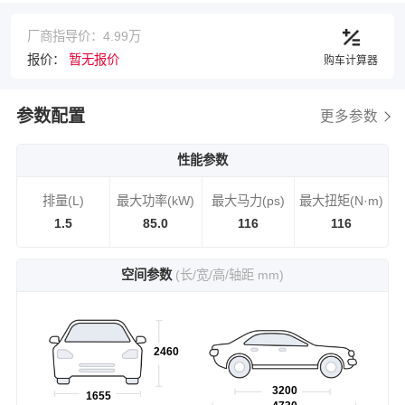
厂商指导价：4.99万
报价：
暂无报价
购车计算器
参数配置
更多参数
性能参数
排量(L)
最大功率(kW)
最大马力(ps)
最大扭矩(N·m)
1.5
85.0
116
116
空间参数
(长/宽/高/轴距 mm)
2460
3200
1655