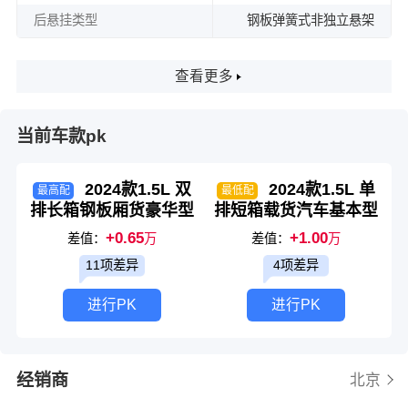
后悬挂类型
钢板弹簧式非独立悬架
查看更多
当前车款pk
2024款1.5L 双
2024款1.5L 单
最高配
最低配
排长箱钢板厢货豪华型
排短箱载货汽车基本型
+0.65
+1.00
差值：
万
差值：
万
11项差异
4项差异
进行PK
进行PK
经销商
北京