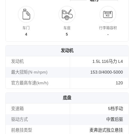
4875
车门
车座
行李箱容积
4
5
-
发动机
发动机
1.5L 116马力 L4
最大扭矩(N·m/rpm)
153.0/4000-5000
官方最高车速(km/h)
120
底盘
变速箱
5档手动
驱动方式
中置后驱
前悬挂类型
麦弗逊式独立悬挂