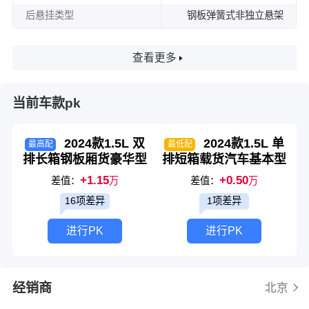
后悬挂类型
钢板弹簧式非独立悬架
查看更多
当前车款pk
2024款1.5L 双
2024款1.5L 单
最高配
最低配
排长箱钢板厢货豪华型
排短箱载货汽车基本型
+1.15
+0.50
差值：
万
差值：
万
16项差异
1项差异
进行PK
进行PK
经销商
北京