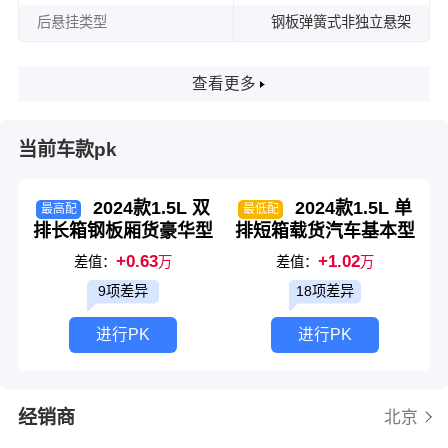
后悬挂类型
钢板弹簧式非独立悬架
查看更多
当前车款pk
2024款1.5L 双
2024款1.5L 单
最高配
最低配
排长箱钢板厢货豪华型
排短箱载货汽车基本型
+0.63
+1.02
差值：
万
差值：
万
9项差异
18项差异
进行PK
进行PK
经销商
北京