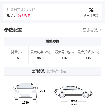
厂商指导价：5.01万
报价：
暂无报价
购车计算器
参数配置
更多参数
性能参数
排量(L)
最大功率(kW)
最大马力(ps)
最大扭矩(N·m)
1.5
85.0
116
116
空间参数
(长/宽/高/轴距 mm)
2535
3200
1780