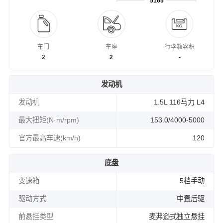
5165
车门
车座
行李箱容积
2
2
-
发动机
发动机
1.5L 116马力 L4
最大扭矩(N·m/rpm)
153.0/4000-5000
官方最高车速(km/h)
120
底盘
变速箱
5档手动
驱动方式
中置后驱
前悬挂类型
麦弗逊式独立悬挂