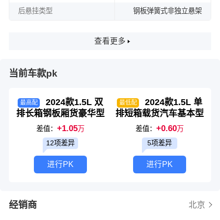
后悬挂类型
钢板弹簧式非独立悬架
查看更多
当前车款pk
2024款1.5L 双
2024款1.5L 单
最高配
最低配
排长箱钢板厢货豪华型
排短箱载货汽车基本型
+1.05
+0.60
差值：
万
差值：
万
12项差异
5项差异
进行PK
进行PK
经销商
北京