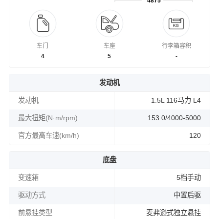
4875
车门
车座
行李箱容积
4
5
-
发动机
发动机
1.5L 116马力 L4
最大扭矩(N·m/rpm)
153.0/4000-5000
官方最高车速(km/h)
120
底盘
变速箱
5档手动
驱动方式
中置后驱
前悬挂类型
麦弗逊式独立悬挂