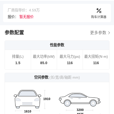
厂商指导价：4.59万
报价：
暂无报价
购车计算器
参数配置
更多参数
性能参数
排量(L)
最大功率(kW)
最大马力(ps)
最大扭矩(N·m)
1.5
85.0
116
116
空间参数
(长/宽/高/轴距 mm)
1910
3200
1610