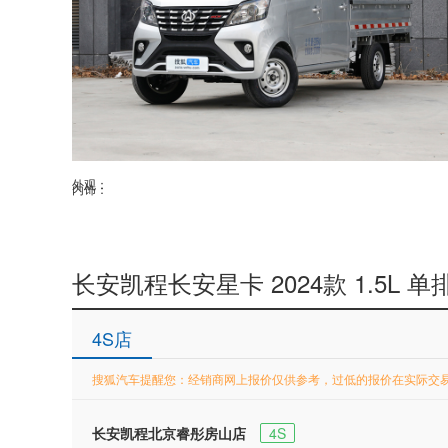
外观：
内饰：
长安凯程长安星卡 2024款 1.5L
4S店
搜狐汽车提醒您：经销商网上报价仅供参考，过低的报价在实际交
长安凯程北京睿彤房山店
4S