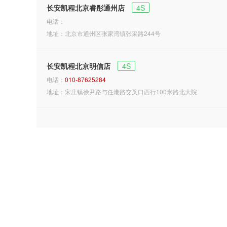
长安凯程北京睿彤通州店
4S
电话：
地址：北京市通州区张家湾镇张采路244号
长安凯程北京明信店
4S
电话：
010-87625284
地址：宋庄镇徐尹路与任港路交叉口西行100米路北大院