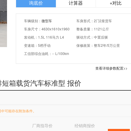
询底价
计算器
+对比
车辆级别：
微型车
车身形式：2门2座货车
车身尺寸：4630x1610x1960
整备质量：1121公斤
发动机：1.5L 116马力 L4
驱动方式：中置后驱
变速箱：5档手动
保修政策：整车2年/5万公里
工信部综合油耗：-- L/100km
查看详细参数配置>>
 单排短箱载货汽车标准型 报价
易中可能存在附加条件。
厂商指导价
经销商报价