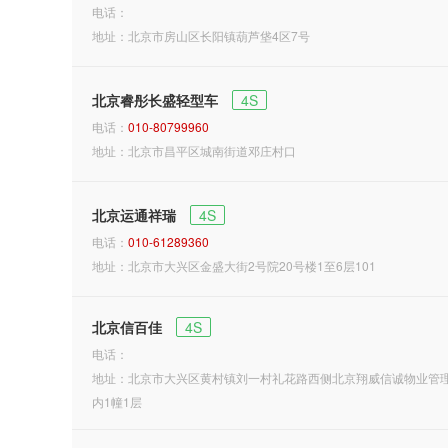
电话：
地址：北京市房山区长阳镇葫芦垡4区7号
北京睿彤长盛轻型车
4S
电话：
010-80799960
地址：北京市昌平区城南街道邓庄村口
北京运通祥瑞
4S
电话：
010-61289360
地址：北京市大兴区金盛大街2号院20号楼1至6层101
北京信百佳
4S
电话：
地址：北京市大兴区黄村镇刘一村礼花路西侧北京翔威信诚物业管
内1幢1层