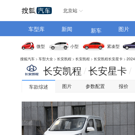
汽车首页
北京站
车型库
新闻
图片
新车
微型
小型
紧凑型
搜狐汽车
>
车型大全
>
长安凯程
>
长安凯程
>
长安凯程长安星卡
>
202
长安凯程
长安星卡
/
/
图片
参数配置
报价
车款综述