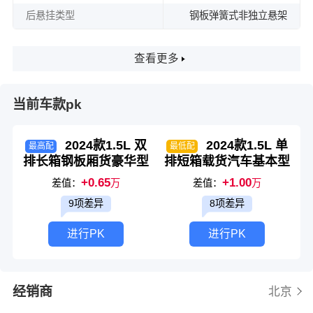
后悬挂类型
钢板弹簧式非独立悬架
查看更多
当前车款pk
2024款1.5L 双
2024款1.5L 单
最高配
最低配
排长箱钢板厢货豪华型
排短箱载货汽车基本型
+0.65
+1.00
差值：
万
差值：
万
9项差异
8项差异
进行PK
进行PK
经销商
北京