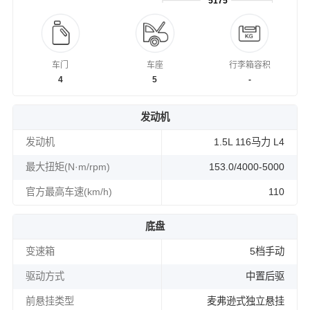
5175
车门
车座
行李箱容积
4
5
-
发动机
发动机
1.5L 116马力 L4
最大扭矩(N·m/rpm)
153.0/4000-5000
官方最高车速(km/h)
110
底盘
变速箱
5档手动
驱动方式
中置后驱
前悬挂类型
麦弗逊式独立悬挂