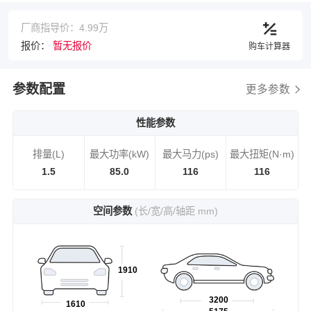
厂商指导价：4.99万
报价：
暂无报价
购车计算器
参数配置
更多参数
性能参数
排量(L)
最大功率(kW)
最大马力(ps)
最大扭矩(N·m)
1.5
85.0
116
116
空间参数
(长/宽/高/轴距 mm)
1910
3200
1610