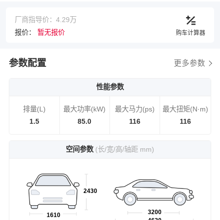
厂商指导价：4.29万
报价：
暂无报价
购车计算器
参数配置
更多参数
性能参数
排量(L)
最大功率(kW)
最大马力(ps)
最大扭矩(N·m)
1.5
85.0
116
116
空间参数
(长/宽/高/轴距 mm)
2430
3200
1610