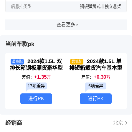
后悬挂类型
钢板弹簧式非独立悬架
查看更多
当前车款pk
2024款1.5L 双
2024款1.5L 单
最高配
最低配
排长箱钢板厢货豪华型
排短箱载货汽车基本型
+1.35
+0.30
差值：
万
差值：
万
17项差异
6项差异
进行PK
进行PK
经销商
北京