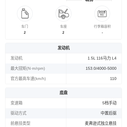
4630
车门
车座
行李箱容积
2
2
-
发动机
发动机
1.5L 116马力 L4
最大扭矩(N·m/rpm)
153.0/4000-5000
官方最高车速(km/h)
110
底盘
变速箱
5档手动
驱动方式
中置后驱
前悬挂类型
麦弗逊式独立悬挂